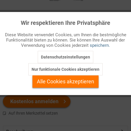
Infografik Nr. 622002
Wir respektieren Ihre Privatsphäre
Aktiv
Funktionale
Grundlegende Informationen über die OECD: eine Karte ihrer
Mitgliedstaaten und ein Schema ihrer Organisation. Den Text
Diese Website verwendet Cookies, um Ihnen die bestmögliche
Funktionalität bieten zu können. Sie können Ihre Auswahl der
Inaktiv
dazu finden Sie unter der Kennzahl 622003!
Marketing
Verwendung von Cookies jederzeit
speichern.
Datenschutzeinstellungen
Welchen Download brauchen Sie?
Inaktiv
Tracking
Nur funktionale Cookies akzeptieren
Inaktiv
color
s/w-Version
Personalisierung
Alle Cookies akzeptieren
Inaktiv
Service
Kostenlos anmelden
Auf Ihren Merkzettel setzen