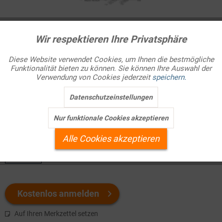
Infografik Nr. 110040
Wir respektieren Ihre Privatsphäre
Aktiv
Funktionale
Deutsche Entwicklungshelfer in aller Welt
Diese Website verwendet Cookies, um Ihnen die bestmögliche
In vielen Ländern der Dritten Welt, die in den fünfziger und
Funktionalität bieten zu können. Sie können Ihre Auswahl der
Inaktiv
Marketing
Verwendung von Cookies jederzeit
speichern.
sechziger Jahren ihre Unabhängigkeit erlangten, wurde der
Mangel an Fachkräften b ...
Datenschutzeinstellungen
Inaktiv
Tracking
Nur funktionale Cookies akzeptieren
Welchen Download brauchen Sie?
Inaktiv
Personalisierung
Alle Cookies akzeptieren
color
Inaktiv
Service
Kostenlos anmelden
Auf Ihren Merkzettel setzen