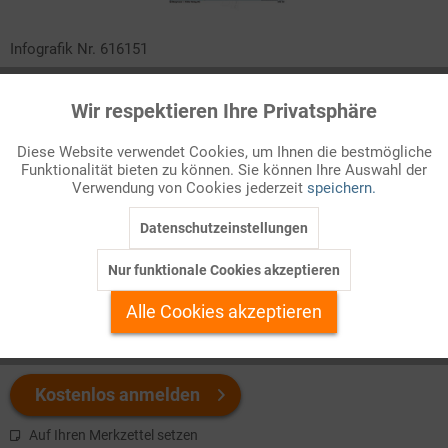
Infografik Nr. 616151
In der Politik spielen Probleme, die globale Lösungen erfordern,
Wir respektieren Ihre Privatsphäre
Aktiv
Funktionale
eine immer wichtigere Rolle. Parallel dazu haben die
sogenannten Nichtregierungsorganisationen an Bedeutung
Diese Website verwendet Cookies, um Ihnen die bestmögliche
gewonnen. Was kennzeichnet diese Organisationen und wie
Funktionalität bieten zu können. Sie können Ihre Auswahl der
Inaktiv
Marketing
Verwendung von Cookies jederzeit
speichern.
viele sind auf der Ebene der Vereinten Nationen aktiv?
Datenschutzeinstellungen
Inaktiv
Tracking
Welchen Download brauchen Sie?
Nur funktionale Cookies akzeptieren
Inaktiv
Personalisierung
color
s/w-Version
Alle Cookies akzeptieren
Inaktiv
Service
Kostenlos anmelden
Auf Ihren Merkzettel setzen