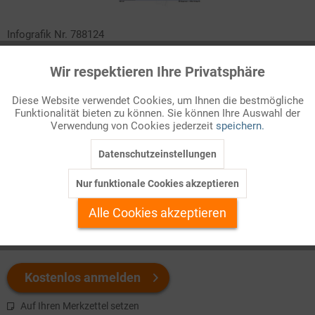
Infografik Nr. 788124
Charles III. ist als britischer Monarch zugleich symbolisches
Wir respektieren Ihre Privatsphäre
Aktiv
Funktionale
Oberhaupt des Commonwealth, einer lockeren Gemeinschaft
von Staaten, von denen die meisten einmal zum britischen
Diese Website verwendet Cookies, um Ihnen die bestmögliche
Funktionalität bieten zu können. Sie können Ihre Auswahl der
Inaktiv
Kolonialreich gehörten. Sehen Sie hier, welche Länder das sind
Marketing
Verwendung von Cookies jederzeit
speichern.
und wie sie sich über die Erde verteilen.
Datenschutzeinstellungen
Inaktiv
Tracking
Welchen Download brauchen Sie?
Nur funktionale Cookies akzeptieren
Inaktiv
Personalisierung
Alle Cookies akzeptieren
color
s/w-Version
Inaktiv
Service
Kostenlos anmelden
Auf Ihren Merkzettel setzen