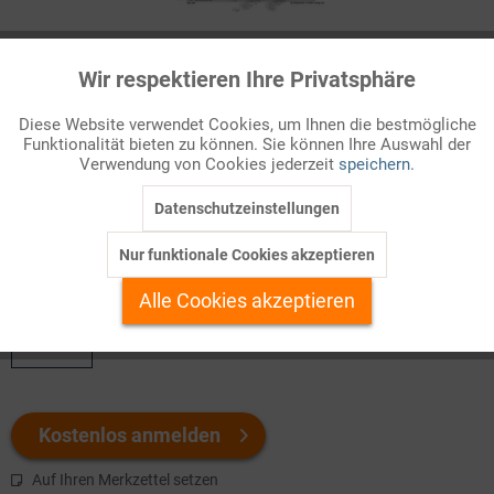
Infografik Nr. 620230
Wir respektieren Ihre Privatsphäre
Aktiv
Funktionale
Am 16.7.1945 wurde auf dem Versuchsgelände von
Alamogordo
Diese Website verwendet Cookies, um Ihnen die bestmögliche
im US-Bundesstaat New Mexico die erste Atombombe
Funktionalität bieten zu können. Sie können Ihre Auswahl der
Inaktiv
Marketing
gezündet. Am 6.8. und 8.8.1945 folgte mit den Bombenabwürfen
Verwendung von Cookies jederzeit
speichern.
auf
Hiroshima
und
Nagasaki
der erste und einzige
Kriegseinsatz...
Datenschutzeinstellungen
Inaktiv
Tracking
Nur funktionale Cookies akzeptieren
Welchen Download brauchen Sie?
Inaktiv
Personalisierung
Alle Cookies akzeptieren
color
Inaktiv
Service
Kostenlos anmelden
Auf Ihren Merkzettel setzen