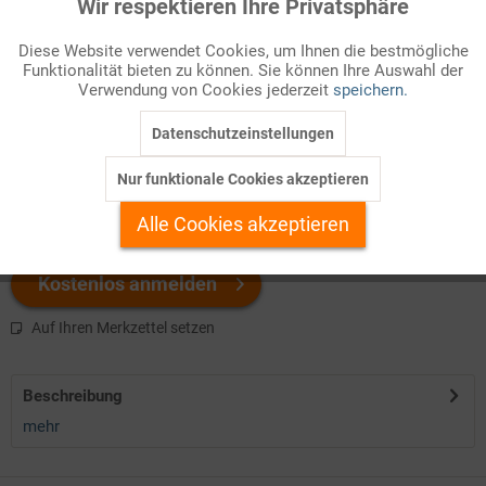
Wir respektieren Ihre Privatsphäre
Aktiv
Funktionale
Diese Website verwendet Cookies, um Ihnen die bestmögliche
Infografik Nr. 615121
Funktionalität bieten zu können. Sie können Ihre Auswahl der
Inaktiv
Marketing
Verwendung von Cookies jederzeit
speichern.
Vereinte Nationen nannten sich erstmals die Kriegsgegner der
Achsenmächte (Deutschlands, Italiens und Japans) in der
Datenschutzeinstellungen
Inaktiv
Tracking
Washingtoner Erklärung vom 1.1.1942, mit der sie die von
Roosevelt und Churchill
in der so genannten Atlantik-Charta
Nur funktionale Cookies akzeptieren
Inaktiv
Personalisierung
vereinbarte...
Alle Cookies akzeptieren
Inaktiv
Service
Kostenlos anmelden
Auf Ihren Merkzettel setzen
Beschreibung
mehr