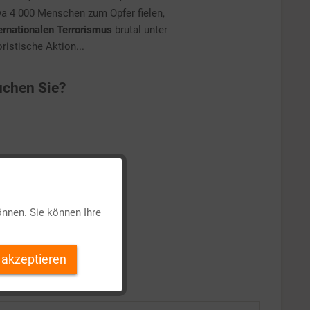
a 4 000 Menschen zum Opfer fielen,
ernationalen Terrorismus
brutal unter
ristische Aktion...
chen Sie?
Aktiv
önnen. Sie können Ihre
Inaktiv
 akzeptieren
Inaktiv
Inaktiv