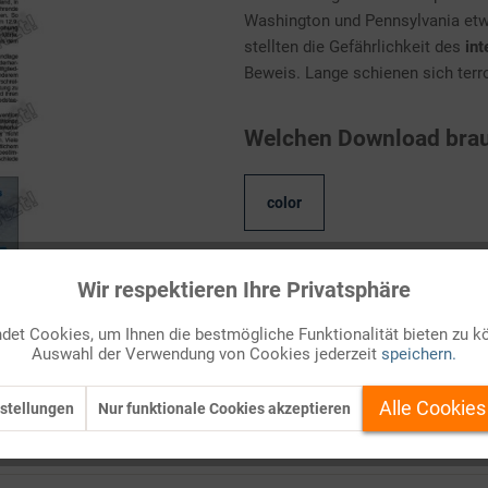
Washington und Pennsylvania etw
stellten die Gefährlichkeit des
int
Beweis. Lange schienen sich terro
Welchen Download brau
color
Wir respektieren Ihre Privatsphäre
Kostenlos anmelden
et Cookies, um Ihnen die bestmögliche Funktionalität bieten zu k
Auf Ihren Merkzettel setzen
Auswahl der Verwendung von Cookies jederzeit
speichern.
Alle Cookies
stellungen
Nur funktionale Cookies akzeptieren