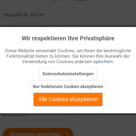
Infografik Nr. 681161
Der Welthandel mit Dienstleistungen wächst schneller als der
Warenaustausch, auch wenn er längst noch nicht dessen
Wir respektieren Ihre Privatsphäre
Aktiv
Funktionale
Umfang erreicht. Verfolgen Sie seine Entwicklung seit 1990 in
einem Kurvendiagramm! Welche Dienstleistungen lassen sich
Diese Website verwendet Cookies, um Ihnen die bestmögliche
Funktionalität bieten zu können. Sie können Ihre Auswahl der
Inaktiv
überhaupt exportieren? Und was zählt als
Marketing
Verwendung von Cookies jederzeit
speichern.
Dienstleistungsexport? Die Informationen dazu knapp gefasst in
diesem ZAHLENBILD!
Datenschutzeinstellungen
Inaktiv
Tracking
Nur funktionale Cookies akzeptieren
Welchen Download brauchen Sie?
Inaktiv
Personalisierung
Alle Cookies akzeptieren
color
s/w-Version
Inaktiv
Service
Kostenlos anmelden