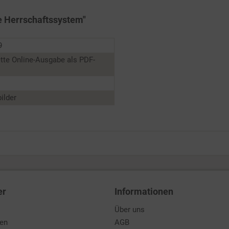
he Herrschaftssystem"
9
tte Online-Ausgabe als PDF-
ilder
er
Informationen
Über uns
den
AGB