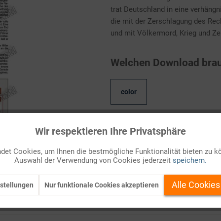
trat Deutschland in eine verhängn
die mit der Zerschlagung des Re
und mit Völkermord, Krieg und Ze
Welchen Download brau
color
Wir respektieren Ihre Privatsphäre
Kostenlos anmelden
et Cookies, um Ihnen die bestmögliche Funktionalität bieten zu k
Auf Ihren Merkzettel setzen
Auswahl der Verwendung von Cookies jederzeit
speichern.
Alle Cookies
stellungen
Nur funktionale Cookies akzeptieren