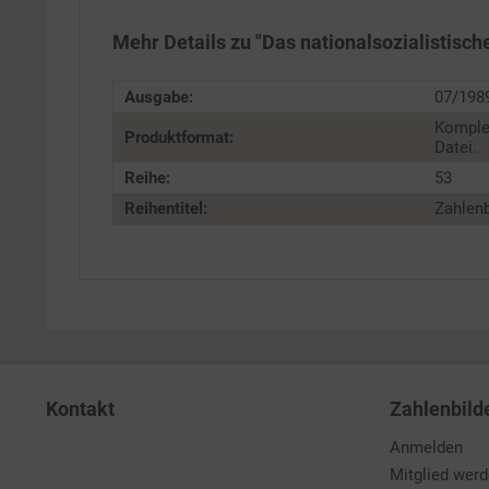
Personalisierung
Mehr Details zu "Das nationalsozialistisc
Service
Ausgabe:
07/198
Komple
Produktformat:
Datei.
Reihe:
53
Reihentitel:
Zahlenb
Kontakt
Zahlenbild
Anmelden
Mitglied wer