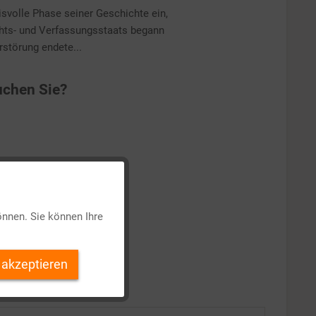
isvolle Phase seiner Geschichte ein,
chts- und Verfassungsstaats begann
rstörung endete...
chen Sie?
Aktiv
önnen. Sie können Ihre
Inaktiv
 akzeptieren
Inaktiv
Inaktiv