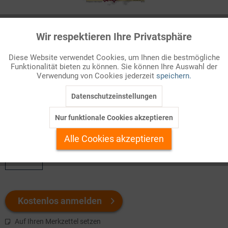
Infografik Nr. 550212
Wir respektieren Ihre Privatsphäre
Aktiv
Funktionale
Nach Ende des Zweiten Weltkriegs wurde der sowjetisch
Diese Website verwendet Cookies, um Ihnen die bestmögliche
besetzte Teil Deutschlands in fünf Länder aufgegliedert, deren
Funktionalität bieten zu können. Sie können Ihre Auswahl der
Inaktiv
Marketing
Zuschnitt die historischen Verwaltungsgrenzen berücksichtigte,
Verwendung von Cookies jederzeit
speichern.
zum Teil aber auch deutlich davon abwich. So umfasste das
Land Meckle...
Datenschutzeinstellungen
Inaktiv
Tracking
Nur funktionale Cookies akzeptieren
Welchen Download brauchen Sie?
Inaktiv
Personalisierung
Alle Cookies akzeptieren
color
Inaktiv
Service
Kostenlos anmelden
Auf Ihren Merkzettel setzen