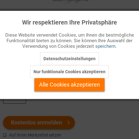
Infografik Nr. 557001
Wir respektieren Ihre Privatsphäre
Aktiv
Funktionale
In der DDR gilt das Recht als ein Instrument des sozialistischen
Diese Website verwendet Cookies, um Ihnen die bestmögliche
Staates, mit dessen Hilfe die Gesellschaft durch die
Funktionalität bieten zu können. Sie können Ihre Auswahl der
Inaktiv
Marketing
Arbeiterklasse und ihre marxistisch-leninistische Partei, die
Verwendung von Cookies jederzeit
speichern.
SED, geführt wird. Es dient als Mittel zur Durchsetzung
bestimmter gesel...
Datenschutzeinstellungen
Inaktiv
Tracking
Nur funktionale Cookies akzeptieren
Welchen Download brauchen Sie?
Inaktiv
Personalisierung
Alle Cookies akzeptieren
color
Inaktiv
Service
Kostenlos anmelden
Auf Ihren Merkzettel setzen