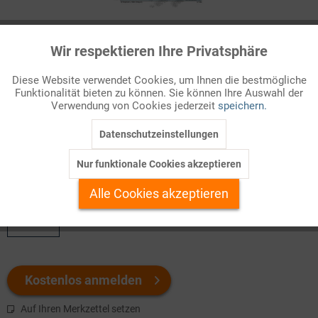
Infografik Nr. 577050
Wir respektieren Ihre Privatsphäre
Aktiv
Funktionale
Im Zuge eines umfassenden Konzentrationsprozesses wurde
Diese Website verwendet Cookies, um Ihnen die bestmögliche
die zentralgeleitete Industrie und Bauwirtschaft der DDR bis
Funktionalität bieten zu können. Sie können Ihre Auswahl der
Inaktiv
Marketing
Anfang der achtziger Jahre zu großen Unternehmensblöcken
Verwendung von Cookies jederzeit
speichern.
zusammengelegt. Die so entstandenen Kombinate gelten
seitdem als ,,die grundle...
Datenschutzeinstellungen
Inaktiv
Tracking
Nur funktionale Cookies akzeptieren
Welchen Download brauchen Sie?
Inaktiv
Personalisierung
Alle Cookies akzeptieren
color
Inaktiv
Service
Kostenlos anmelden
Auf Ihren Merkzettel setzen