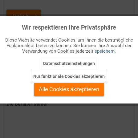
Details
Wir respektieren Ihre Privatsphäre
Aktiv
Funktionale
Auf Ihren Merkzettel setzen
Diese Website verwendet Cookies, um Ihnen die bestmögliche
Funktionalität bieten zu können. Sie können Ihre Auswahl der
Inaktiv
Marketing
Verwendung von Cookies jederzeit
speichern.
Datenschutzeinstellungen
Inaktiv
Tracking
Nur funktionale Cookies akzeptieren
Inaktiv
Personalisierung
Alle Cookies akzeptieren
Inaktiv
Service
Die Berliner Mauer