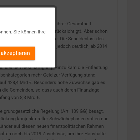
Aktiv
urs. 2007 schlossen sie in ihrer Gesamtheit
izenzen im Jahr 2000 unberücksichtigt). Aber schon
önnen. Sie können Ihre
Inaktiv
02 bzw. 75 Mrd €) ausweitete. Die Schuldenlast des
h die finanzielle Situation jedoch deutlich; ab 2014
 akzeptieren
Inaktiv
achsenden Beschäftigung. Hinzu kam die Entlastung
gabenkategorien mehr Geld zur Verfügung stand.
Inaktiv
auf 428,4 Mrd €. Besonders hohe Zuwächse gab es
n die Gemeinden, so dass auch deren Finanzlage
Inaktiv
fang von 8,3 Mrd €.
e grundgesetzliche Regelung (Art. 109 GG) besagt,
rbrückung konjunktureller Schwächephasen sollen nur
 Länder auf diesen neuen finanzpolitischen Rahmen
rhalten noch bis 2019 Zuschüsse, um ihre Haushalte