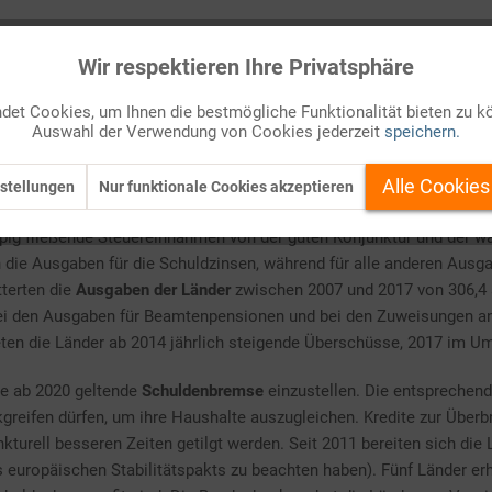
Wir respektieren Ihre Privatsphäre
chland durchliefen im letzten Jahrzehnt einen wechselhaften Parco
uss ab (lässt man die außerordentlichen Einnahmen aus Mobilfunkl
et Cookies, um Ihnen die bestmögliche Funktionalität bieten zu k
Auswahl der Verwendung von Cookies jederzeit
speichern.
sich mit der Finanzkrise 2009 und 2010 zu riesigen Defiziten (von 1
68 Billionen € einen Rekordstand. In den Folgejahren verbesserte sic
Alle Cookies
stellungen
Nur funktionale Cookies akzeptieren
pig fließende Steuereinnahmen von der guten Konjunktur und der w
h die Ausgaben für die Schuldzinsen, während für alle anderen Aus
tterten die
Ausgaben der Länder
zwischen 2007 und 2017 von 306,4 
, bei den Ausgaben für Beamtenpensionen und bei den Zuweisungen a
eten die Länder ab 2014 jährlich steigende Überschüsse, 2017 im Um
die ab 2020 geltende
Schuldenbremse
einzustellen. Die entsprechend
ckgreifen dürfen, um ihre Haushalte auszugleichen. Kredite zur Übe
kturell besseren Zeiten getilgt werden. Seit 2011 bereiten sich die
 europäischen Stabilitätspakts zu beachten haben). Fünf Länder e