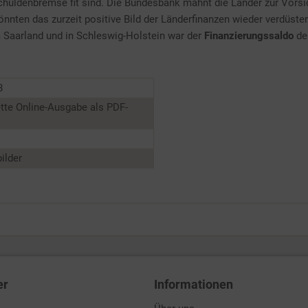
 Schuldenbremse fit sind. Die Bundesbank mahnt die Länder zur Vor
nten das zurzeit positive Bild der Länderfinanzen wieder verdüste
m Saarland und in Schleswig-Holstein war der
Finanzierungssaldo
de
8
tte Online-Ausgabe als PDF-
ilder
er
Informationen