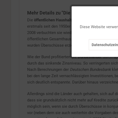
Mehr Details zu "Die Länderfinanzen"
Funktionale
Die
öffentlichen Haushalte
der Bundesrepublik Deuts
erstmals seit den 1950er Jahren mit einem Übersch
Diese Website verwend
2008 verbuchten sie wieder ein leichtes Minus, das 
Marketing
öffentlichen Gesamthaushalts erreichte 2012 mit 2,0
Datenschutzein
wurden Überschüsse erzielt.
Tracking
Wie der Bund profitierten die
Bundesländer
durch üp
durch das sinkende Zinsniveau. So verringerten sic
Personalisierung
Nach Berechnungen der
Deutschen Bundesbank
kle
bei den lange Zeit vernachlässigten Investitionen
Service
sich deutlich entspannte. Darüber hinaus verzeichn
Allerdings sind die Länder auch gehalten, sich auf 
dass sie grundsätzlich nicht mehr auf Kredite zurü
möglich sein, wenn sie durch Überschüsse in konjun
vor (neben dem sie auch weiterhin die Vorgaben des