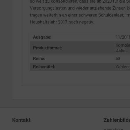
so weit zu konsolidieren, dass sie ab 2020 für die
Versorgungslasten und wieder anziehende Zinsen kön
tragen weiterhin an einer schweren Schuldenlast; i
Haushaltsjahr 2017 noch negativ.
Ausgabe:
11/201
Komple
Produktformat:
Datei.
Reihe:
53
Reihentitel:
Zahlenb
Kontakt
Zahlenbild