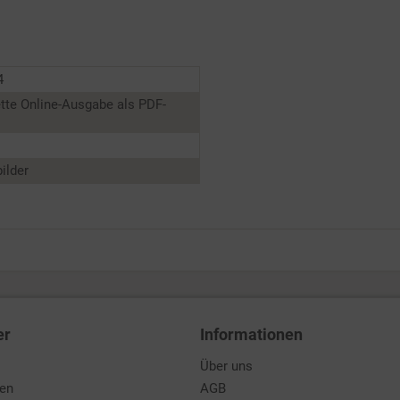
4
tte Online-Ausgabe als PDF-
ilder
er
Informationen
Über uns
den
AGB