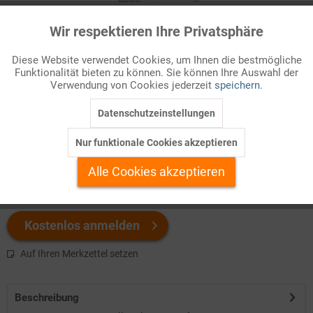
Wir respektieren Ihre Privatsphäre
Aktiv
Funktionale
Infografik Nr. 141720
Diese Website verwendet Cookies, um Ihnen die bestmögliche
ZAHLENBILD zum Sozialversicherungsnachweis. Jetzt
Funktionalität bieten zu können. Sie können Ihre Auswahl der
Inaktiv
Marketing
herunterladen!
Verwendung von Cookies jederzeit
speichern.
Datenschutzeinstellungen
Inaktiv
Tracking
Welchen Download brauchen Sie?
Nur funktionale Cookies akzeptieren
Inaktiv
Personalisierung
color
s/w-Version
Alle Cookies akzeptieren
Inaktiv
Service
Kostenlos anmelden
Auf Ihren Merkzettel setzen
Beschreibung