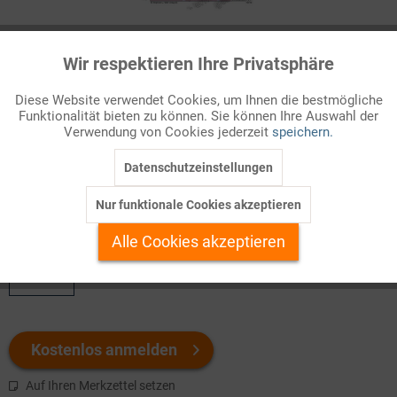
Infografik Nr. 153110
Wir respektieren Ihre Privatsphäre
Aktiv
Funktionale
Nach seiner Grundlegung in der Weimarer Republik wurde das
Diese Website verwendet Cookies, um Ihnen die bestmögliche
Recht der Arbeitsförderung in Deutschland noch zweimal
Funktionalität bieten zu können. Sie können Ihre Auswahl der
Inaktiv
Marketing
umfassend reformiert. Das Gesetz über die
Arbeitsvermittlung
Verwendung von Cookies jederzeit
speichern.
und Arbeitslosenversicherung (AVAVG)
von 1927 zielte
hauptsächlich dar...
Datenschutzeinstellungen
Inaktiv
Tracking
Nur funktionale Cookies akzeptieren
Welchen Download brauchen Sie?
Inaktiv
Personalisierung
Alle Cookies akzeptieren
color
Inaktiv
Service
Kostenlos anmelden
Auf Ihren Merkzettel setzen