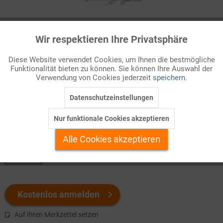
Infografik Nr. 148162
Wir respektieren Ihre Privatsphäre
Aktiv
Funktionale
Träger der Deutschen Rentenversicherung
Diese Website verwendet Cookies, um Ihnen die bestmögliche
Die gesetzliche Rentenversicherung in Deutschland erhielt 2005
Funktionalität bieten zu können. Sie können Ihre Auswahl der
Inaktiv
Marketing
Verwendung von Cookies jederzeit
speichern.
eine neue
Organisationsstruktur
. Ihre traditionelle Gliederung
hatte sich ...
Datenschutzeinstellungen
Inaktiv
Tracking
Nur funktionale Cookies akzeptieren
Welchen Download brauchen Sie?
Inaktiv
Personalisierung
Alle Cookies akzeptieren
color
Inaktiv
Service
Kostenlos anmelden
Auf Ihren Merkzettel setzen