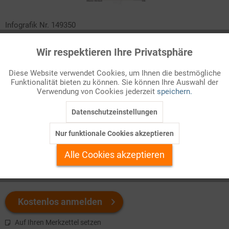
Infografik Nr. 149350
Zwischen den Verdiensten der aktiven Beschäftigten und der
Wir respektieren Ihre Privatsphäre
Aktiv
Funktionale
Höhe der Renten im Alter besteht ein deutlicher Abstand. Das
Rentenniveau ist ein standardisiertes Maß für das Verhältnis
Diese Website verwendet Cookies, um Ihnen die bestmögliche
Funktionalität bieten zu können. Sie können Ihre Auswahl der
Inaktiv
zwischen beiden. Sehen Sie, wie es sich in den letzten 20 Jahren
Marketing
Verwendung von Cookies jederzeit
speichern.
entwickelt hat!
Datenschutzeinstellungen
Inaktiv
Tracking
Welchen Download brauchen Sie?
Nur funktionale Cookies akzeptieren
Inaktiv
Personalisierung
Alle Cookies akzeptieren
color
s/w-Version
Inaktiv
Service
Kostenlos anmelden
Auf Ihren Merkzettel setzen