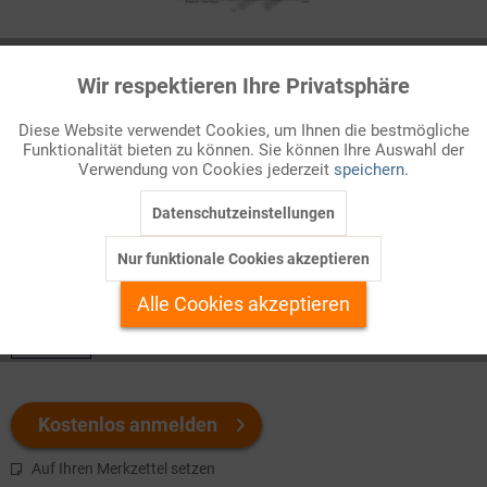
Infografik Nr. 176110
Wir respektieren Ihre Privatsphäre
Aktiv
Funktionale
Verbände der Freien Wohlfahrtspflege
Diese Website verwendet Cookies, um Ihnen die bestmögliche
Aus der Erfahrung des sozialen Elends, das die Durchsetzung
Funktionalität bieten zu können. Sie können Ihre Auswahl der
Inaktiv
Marketing
Verwendung von Cookies jederzeit
speichern.
der industriellen Wirtschafts- und Gesellschaftsweise im 19.
Jahrhundert begleitete, en ...
Datenschutzeinstellungen
Inaktiv
Tracking
Nur funktionale Cookies akzeptieren
Welchen Download brauchen Sie?
Inaktiv
Personalisierung
Alle Cookies akzeptieren
color
Inaktiv
Service
Kostenlos anmelden
Auf Ihren Merkzettel setzen