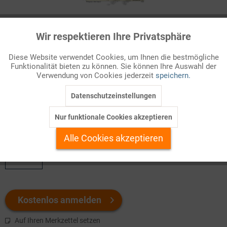
Infografik Nr. 075301
Wir respektieren Ihre Privatsphäre
Aktiv
Funktionale
Nach dem Krieg wurde in Niedersachsen wie in der übrigen
Diese Website verwendet Cookies, um Ihnen die bestmögliche
britischen Besatzungszone eine am britischen Vorbild
Funktionalität bieten zu können. Sie können Ihre Auswahl der
Inaktiv
Marketing
orientierte Gemeindeordnung eingeführt. Kennzeichen der
Verwendung von Cookies jederzeit
speichern.
sogenannten ,,norddeutschen Ratsverfassung war der
Dualismus zwischen dem vom Rat gewä...
Datenschutzeinstellungen
Inaktiv
Tracking
Nur funktionale Cookies akzeptieren
Welchen Download brauchen Sie?
Inaktiv
Personalisierung
Alle Cookies akzeptieren
color
Inaktiv
Service
Kostenlos anmelden
Auf Ihren Merkzettel setzen