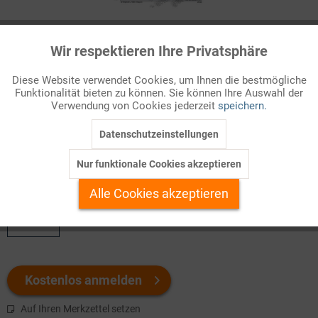
Infografik Nr. 095020
Wir respektieren Ihre Privatsphäre
Aktiv
Funktionale
Vor 1945 gab es in der deutschen Parteiengeschichte keine
Diese Website verwendet Cookies, um Ihnen die bestmögliche
überkonfessionellen christlichen Parteien. Wohl bestand jedoch
Funktionalität bieten zu können. Sie können Ihre Auswahl der
Inaktiv
Marketing
in der Frankfurter Nationalversammlung von 1848 ein
Verwendung von Cookies jederzeit
speichern.
katholischer Klub und im preußischen Landtag seit 1852 eine
katholische Fraktio...
Datenschutzeinstellungen
Inaktiv
Tracking
Nur funktionale Cookies akzeptieren
Welchen Download brauchen Sie?
Inaktiv
Personalisierung
Alle Cookies akzeptieren
color
Inaktiv
Service
Kostenlos anmelden
Auf Ihren Merkzettel setzen