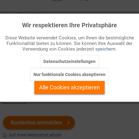
Infografik Nr. 086034
Wir respektieren Ihre Privatsphäre
Aktiv
Funktionale
Bei einem Großereignis wie einer Bundestagswahl sind Fehler
nicht auszuschließen. Nach der Wahl im Herbst 2021 wurden
Diese Website verwendet Cookies, um Ihnen die bestmögliche
Funktionalität bieten zu können. Sie können Ihre Auswahl der
mehr als 2000 Einsprüche dagegen eingelegt. Der Bundestag
Inaktiv
Marketing
Verwendung von Cookies jederzeit
speichern.
prüft die Einsprüche und entscheidet über die Konsequenzen.
Kann die Wahl für ungültig erklärt werden?
Datenschutzeinstellungen
Inaktiv
Tracking
Nur funktionale Cookies akzeptieren
Welchen Download brauchen Sie?
Inaktiv
Personalisierung
Alle Cookies akzeptieren
color
s/w-Version
Inaktiv
Service
Kostenlos anmelden
Auf Ihren Merkzettel setzen