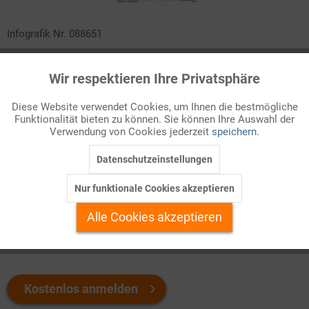
Infografik Nr. 088651
Die Zahl der Wahlberechtigten bei einer Bundestagswahl ist
Wir respektieren Ihre Privatsphäre
Aktiv
bekannt. Aber wie viele Bürgerinnen und Bürger hatten
Funktionale
tatsächlich Einfluss auf die Zusammensetzung des
Diese Website verwendet Cookies, um Ihnen die bestmögliche
Bundestags? Dieses ZAHLENBILD rechnet nach und trennt
Funktionalität bieten zu können. Sie können Ihre Auswahl der
Inaktiv
Marketing
verwertete von "verlorenen" Stimmen. Die Ergebnisse kurz und
Verwendung von Cookies jederzeit
speichern.
knapp in einer Tabelle und einer anschaulichen Grafik!
Datenschutzeinstellungen
Inaktiv
Tracking
Welchen Download brauchen Sie?
Nur funktionale Cookies akzeptieren
Inaktiv
Personalisierung
Alle Cookies akzeptieren
color
s/w-Version
Inaktiv
Service
Kostenlos anmelden