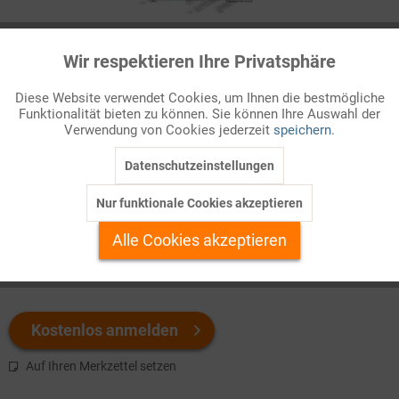
Infografik Nr. 095034
Wir respektieren Ihre Privatsphäre
Aktiv
Funktionale
An die lange Tradition liberaler Parteien in Deutschland
Diese Website verwendet Cookies, um Ihnen die bestmögliche
anknüpfend und deren Spaltung überwindend, ging die
Freie
Funktionalität bieten zu können. Sie können Ihre Auswahl der
Inaktiv
Marketing
Demokratische Partei (FDP)
Ende 1948 aus dem
Verwendung von Cookies jederzeit
speichern.
Zusammenschluss mehrerer Lande ...
Datenschutzeinstellungen
Inaktiv
Tracking
Welchen Download brauchen Sie?
Nur funktionale Cookies akzeptieren
Inaktiv
Personalisierung
Alle Cookies akzeptieren
color
s/w-Version
Inaktiv
Service
Kostenlos anmelden
Auf Ihren Merkzettel setzen