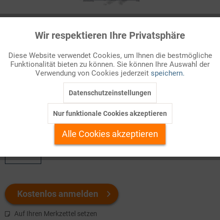
Infografik Nr. 714008
Wir respektieren Ihre Privatsphäre
Aktiv
Funktionale
Die Europäische Union mit ihren Institutionen und
Diese Website verwendet Cookies, um Ihnen die bestmögliche
grundlegenden Verfahren beruht auf völkerrechtlichen Verträgen
Funktionalität bieten zu können. Sie können Ihre Auswahl der
Inaktiv
Marketing
zwischen den Mitgliedstaaten. Änderungen an diesen Verträgen
Verwendung von Cookies jederzeit
speichern.
sind Gegenstand
zwischenstaatlicher Verhandlungen
, für die
eine Regieru...
Datenschutzeinstellungen
Inaktiv
Tracking
Nur funktionale Cookies akzeptieren
Welchen Download brauchen Sie?
Inaktiv
Personalisierung
Alle Cookies akzeptieren
color
Inaktiv
Service
Kostenlos anmelden
Auf Ihren Merkzettel setzen