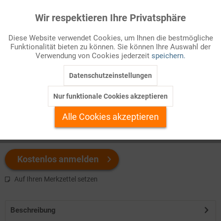
Wir respektieren Ihre Privatsphäre
Aktiv
Funktionale
Infografik Nr. 714111
Diese Website verwendet Cookies, um Ihnen die bestmögliche
Institutionelle Neuregelungen zur Vorbereitung auf eine EU mit
Funktionalität bieten zu können. Sie können Ihre Auswahl der
Inaktiv
Marketing
Verwendung von Cookies jederzeit
speichern.
27 Mitgliedern
Datenschutzeinstellungen
Inaktiv
Tracking
Welchen Download brauchen Sie?
Nur funktionale Cookies akzeptieren
Inaktiv
Personalisierung
Alle Cookies akzeptieren
color
Inaktiv
Service
Kostenlos anmelden
Auf Ihren Merkzettel setzen
Beschreibung