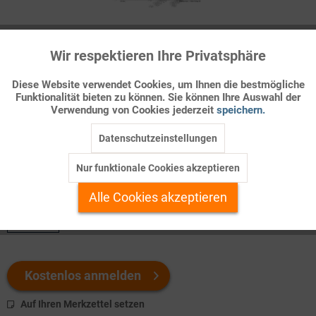
Infografik Nr. 715212
Wir respektieren Ihre Privatsphäre
Aktiv
Funktionale
Die Westeuropäische Union – WEU
Diese Website verwendet Cookies, um Ihnen die bestmögliche
Vor dem Hintergrund des aufbrechenden Ost-West-Gegensatzes
Funktionalität bieten zu können. Sie können Ihre Auswahl der
Inaktiv
Marketing
Verwendung von Cookies jederzeit
speichern.
schlossen Großbritannien, Frankreich und die Benelux-Staaten
im März 1948 den
&bdquo ...
Datenschutzeinstellungen
Inaktiv
Tracking
Nur funktionale Cookies akzeptieren
Welchen Download brauchen Sie?
Inaktiv
Personalisierung
Alle Cookies akzeptieren
color
Inaktiv
Service
Kostenlos anmelden
Auf Ihren Merkzettel setzen