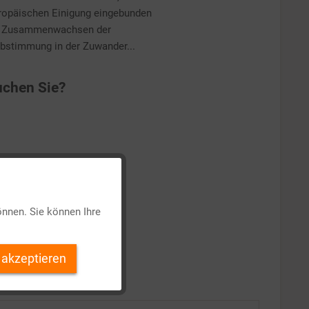
europäischen Einigung eingebunden
en Zusammenwachsen der
bstimmung in der Zuwander...
chen Sie?
Aktiv
önnen. Sie können Ihre
Inaktiv
 akzeptieren
Inaktiv
Inaktiv