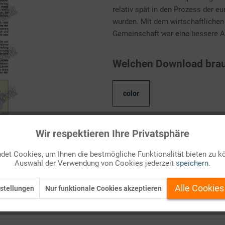
relativ spät in den Prozess der 
wurden. Mit dem wirtschaftlich
Gemeinschaft war eine bessere A
Welchen Download brau
color
Wir respektieren Ihre Privatsphäre
Kostenlos anmelden
et Cookies, um Ihnen die bestmögliche Funktionalität bieten zu k
Auf Ihren Merkzettel setzen
Auswahl der Verwendung von Cookies jederzeit
speichern.
Alle Cookies
stellungen
Nur funktionale Cookies akzeptieren