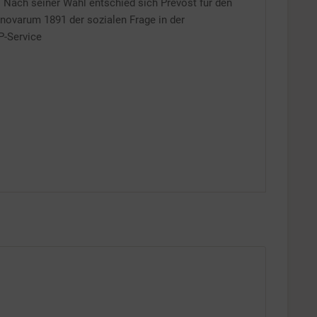
Inaktiv
. Nach seiner Wahl entschied sich Prevost für den
 novarum 1891 der sozialen Frage in der
P-Service