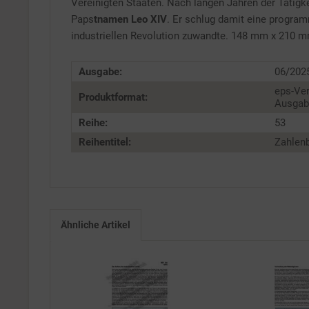
Service
Vereinigten Staaten. Nach langen Jahren der Tätigke
Paps
tnamen Leo XIV
. Er schlug damit eine program
industriellen Revolution zuwandte. 148 mm x 210
Ausgabe:
06/202
eps-Ver
Produktformat:
Ausgabe
Reihe:
53
Reihentitel:
Zahlenb
Ähnliche Artikel