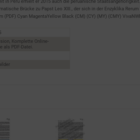
it in Peru erhielt er 2015 auch die peruanische Staatsangehörigkeit
matische Brücke zu Papst Leo XIII., der sich in der Enzyklika Rerum
 mm (PDF) Cyan MagentaYellow Black (CM) (CY) (MY) (CMY) VivaNW
5
sion, Komplette Online-
 als PDF-Datei.
ilder