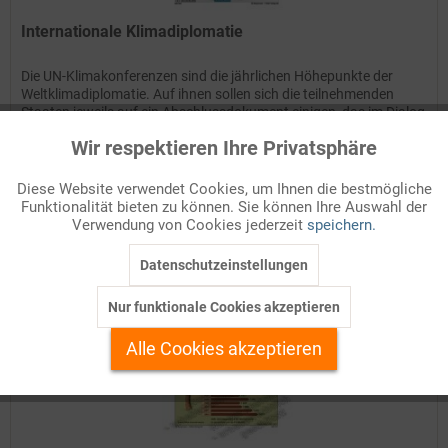
Internationale Klimadiplomatie
Die UN-Klimakonferenzen sind die jährlichen Höhepunkte der
Weltklimadiplomatie. Auf ihnen sollen sich die teilnehmenden
Staaten jeweils auf ein Abschlussdokument einigen, das im Dialog
zwischen Klima-Experten, Regierungsvertretern und...
Wir respektieren Ihre Privatsphäre
Aktiv
Funktionale
Details
Diese Website verwendet Cookies, um Ihnen die bestmögliche
Funktionalität bieten zu können. Sie können Ihre Auswahl der
Inaktiv
Marketing
Auf Ihren Merkzettel setzen
Verwendung von Cookies jederzeit
speichern.
Datenschutzeinstellungen
Inaktiv
Tracking
Nur funktionale Cookies akzeptieren
Inaktiv
Personalisierung
Alle Cookies akzeptieren
Inaktiv
Service