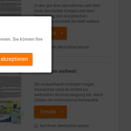
In den gut drei Jahrzehnten seit dem
Ende des Kalten Krieges und dem
Niedergang des sowjetischen
Imperiums durchlief die Welt weitere
massive Veränderungen. Diese waren
Aktiv
vorwiegend wirtschaftlicher Art, zogen
Details
aber auch tiefgreifende...
önnen. Sie können Ihre
Inaktiv
Auf Ihren Merkzettel setzen
 akzeptieren
Inaktiv
Solarstrom weltweit
Inaktiv
Die erneuerbaren Energien tragen
inzwischen rund ein Drittel zur
weltweiten Stromerzeugung bei. Nach
Inaktiv
Zahlen der International Renewable
Energy Agency (IRENA) generierten sie
2023 rund 9,0 Mio Gigawattstunden
Details
Strom. Den größten Beitrag...
Auf Ihren Merkzettel setzen