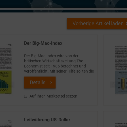
Vorherige Artikel laden
Der Big-Mac-Index
Der Big-Mac-Index wird von der
britischen Wirtschaftszeitung The
Economist seit 1986 berechnet und
veröffentlicht. Mit seiner Hilfe sollten die
Leser schnell und einfach beurteilen
können, ob die offiziellen Tauschkurse
Details
zwischen zwei...
Auf Ihren Merkzettel setzen
Leitwährung US-Dollar