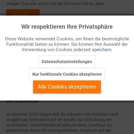
steigen. Das war schon vor der Corona-Krise so, aber...
Details
Wir respektieren Ihre Privatsphäre
Aktiv
Funktionale
Auf Ihren Merkzettel setzen
Diese Website verwendet Cookies, um Ihnen die bestmögliche
Funktionalität bieten zu können. Sie können Ihre Auswahl der
Inaktiv
Marketing
Verwendung von Cookies jederzeit
speichern.
Datenschutzeinstellungen
Inaktiv
Tracking
Nur funktionale Cookies akzeptieren
Inaktiv
Personalisierung
Alle Cookies akzeptieren
Inaktiv
Service
Die Grundrente
Im Sommer 2020 einigte sich die schwarz-rote Koalition nach
langjähriger Diskussion auf ein Gesetz zur Einführung der
Grundrente . Dabei handelt es sich um einen Zuschuss zur
gesetzlichen Rente für Geringverdiener. Anspruch auf die...