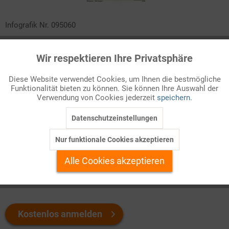
Infografik Nr. 095060
Seit der deutschen Einigung sind die Mitgliederzahlen der
Wir respektieren Ihre Privatsphäre
Aktiv
deutschen Parteien zumeist deutlich zurückgegangen. Wie
Funktionale
andere Großorganisationen haben sie an Bindekraft verloren.
Diese Website verwendet Cookies, um Ihnen die bestmögliche
Aber es gibt in jüngster Zeit auch entgegengesetzte
Funktionalität bieten zu können. Sie können Ihre Auswahl der
Inaktiv
Marketing
Entwicklungen. Der Zeitraum von 1990 bis 2024 im Überblick
–
Verwendung von Cookies jederzeit
speichern.
für Sie zum Download!
Datenschutzeinstellungen
Inaktiv
Tracking
Welchen Download brauchen Sie?
Nur funktionale Cookies akzeptieren
Inaktiv
Personalisierung
Alle Cookies akzeptieren
color
s/w-Version
Inaktiv
Service
Kostenlos anmelden