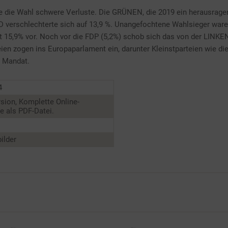
e die Wahl schwere Verluste. Die GRÜNEN, die 2019 ein herausragend
SPD verschlechterte sich auf 13,9 %. Unangefochtene Wahlsieger w
it 15,9% vor. Noch vor die FDP (5,2%) schob sich das von der LIN
n zogen ins Europaparlament ein, darunter Kleinstparteien wie die 
m Mandat.
4
sion, Komplette Online-
 als PDF-Datei.
ilder