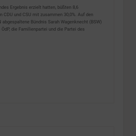
es Ergebnis erzielt hatten, büßten 8,6
Inaktiv
aren CDU und CSU mit zusammen 30,0%. Auf den
KEN abgespaltene Bündnis Sarah Wagenknecht (BSW)
ÖdP, die Familienpartei und die Partei des