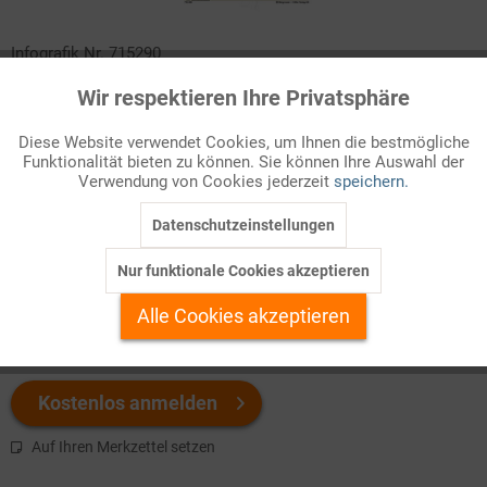
Infografik Nr. 715290
Wir respektieren Ihre Privatsphäre
Aktiv
Die EU verbindet 27 Staaten sehr unterschiedlichen Gewichts.
Funktionale
Die Größenverhältnisse in Bezug auf Bevölkerungszahl und
Diese Website verwendet Cookies, um Ihnen die bestmögliche
Wirtschaftskraft sind in diesem ZAHLENBILD anschaulich
Funktionalität bieten zu können. Sie können Ihre Auswahl der
Inaktiv
Marketing
dargestellt. Grundwissen über Europa in kompakter Form!
Verwendung von Cookies jederzeit
speichern.
Datenschutzeinstellungen
Inaktiv
Tracking
Welchen Download brauchen Sie?
Nur funktionale Cookies akzeptieren
Inaktiv
Personalisierung
color
s/w-Version
Alle Cookies akzeptieren
Inaktiv
Service
Kostenlos anmelden
Auf Ihren Merkzettel setzen