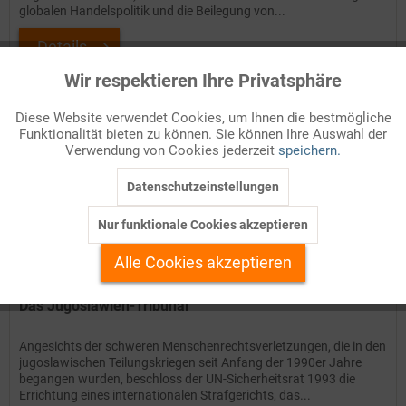
globalen Handelspolitik und die Beilegung von...
Details
Wir respektieren Ihre Privatsphäre
Aktiv
Funktionale
Auf Ihren Merkzettel setzen
Diese Website verwendet Cookies, um Ihnen die bestmögliche
Funktionalität bieten zu können. Sie können Ihre Auswahl der
Inaktiv
Marketing
Verwendung von Cookies jederzeit
speichern.
Datenschutzeinstellungen
Inaktiv
Tracking
Nur funktionale Cookies akzeptieren
Inaktiv
Personalisierung
Alle Cookies akzeptieren
Inaktiv
Service
Das Jugoslawien-Tribunal
Angesichts der schweren Menschenrechtsverletzungen, die in den
jugoslawischen Teilungskriegen seit Anfang der 1990er Jahre
begangen wurden, beschloss der UN-Sicherheitsrat 1993 die
Errichtung eines internationalen Strafgerichts, das...