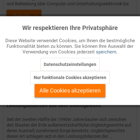
und Bekleidung über Computer und Unterhaltungselektronik bis
zum...
Details
Wir respektieren Ihre Privatsphäre
Aktiv
Funktionale
Auf Ihren Merkzettel setzen
Diese Website verwendet Cookies, um Ihnen die bestmögliche
Funktionalität bieten zu können. Sie können Ihre Auswahl der
Inaktiv
Marketing
Verwendung von Cookies jederzeit
speichern.
Datenschutzeinstellungen
Inaktiv
Tracking
Nur funktionale Cookies akzeptieren
Inaktiv
Personalisierung
Alle Cookies akzeptieren
Inaktiv
Service
Leistungsbilanzen aus dem Gleichgewicht
Seit der zweiten Hälfte der 1990er Jahre bauten sich zwischen
den Staaten der Erde außenwirtschaftliche Ungleichgewichte auf,
deren Ausmaß zunehmend Sorge bereitete. Ungleichgewichte
dieser Art schlagen sich in den Leistungsbilanzen der...