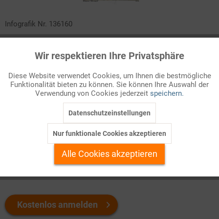
Infografik Nr. 136160
Die im Grundgesetz verankerte Wehrpflicht wurde 2011
Wir respektieren Ihre Privatsphäre
Aktiv
ausgesetzt. Da sich die Sicherheitslage der Bundesrepublik
Funktionale
seitdem aber fundamental verändert hat, lässt eine Änderung
Diese Website verwendet Cookies, um Ihnen die bestmögliche
des Wehrpflichtgesetzes die Wehrerfassung und Musterung für
Funktionalität bieten zu können. Sie können Ihre Auswahl der
Inaktiv
Marketing
junge Männer wieder aufleben. Was bedeutet das und wen
Verwendung von Cookies jederzeit
speichern.
betrifft es? Die wichtigsten Punkte in diesem ZAHLENBILD!
Datenschutzeinstellungen
Inaktiv
Tracking
Welchen Download brauchen Sie?
Nur funktionale Cookies akzeptieren
Inaktiv
Personalisierung
Alle Cookies akzeptieren
color
s/w-Version
Inaktiv
Service
Kostenlos anmelden