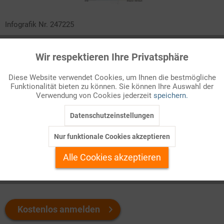
Infografik Nr. 247225
Ein Fünftel aller Beschäftigten in Deutschland steht in einem
Wir respektieren Ihre Privatsphäre
Aktiv
"atypischen" Arbeitsverhältnis – mit einem befristeten
Funktionale
Arbeitsvertrag, als Minijobber, Leiharbeiter oder in einer
Diese Website verwendet Cookies, um Ihnen die bestmögliche
Teilzeitbeschäftigung. Wie hat sich die Zahl dieser
Funktionalität bieten zu können. Sie können Ihre Auswahl der
Inaktiv
Marketing
Arbeitsverhältnisse seit den 1990er Jahren entwickelt? Was
Verwendung von Cookies jederzeit
speichern.
sind ihre Nachteile? Und wem nützen sie?
Datenschutzeinstellungen
Inaktiv
Tracking
Welchen Download brauchen Sie?
Nur funktionale Cookies akzeptieren
Inaktiv
Personalisierung
Alle Cookies akzeptieren
color
s/w-Version
Inaktiv
Service
Kostenlos anmelden