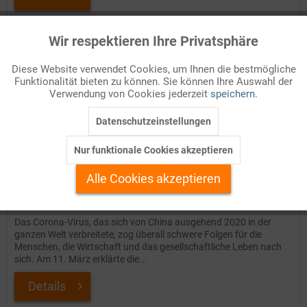
Auf Ihren Merkzettel setzen
Wir respektieren Ihre Privatsphäre
Aktiv
Funktionale
Diese Website verwendet Cookies, um Ihnen die bestmögliche
Funktionalität bieten zu können. Sie können Ihre Auswahl der
Inaktiv
Marketing
Verwendung von Cookies jederzeit
speichern.
Datenschutzeinstellungen
Inaktiv
Tracking
Nur funktionale Cookies akzeptieren
Inaktiv
Personalisierung
Alle Cookies akzeptieren
Deutsche Wirtschaft in der Corona-Krise 2020
Inaktiv
Service
Das Corona-Virus, das sich von China ausgehend 2020 in der
ganzen Welt verbreitete, zog überall schwere Folgen für die
Menschen, die Wirtschaft und das gesellschaftliche Leben nach
sich. Am 11. März erklärte die...
Details