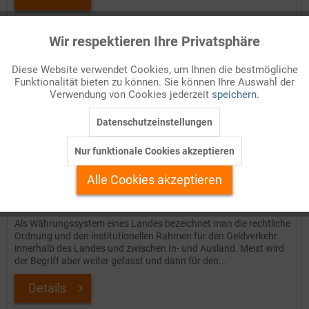
Auf Ihren Merkzettel setzen
Wir respektieren Ihre Privatsphäre
Aktiv
Funktionale
Diese Website verwendet Cookies, um Ihnen die bestmögliche
Funktionalität bieten zu können. Sie können Ihre Auswahl der
Inaktiv
Marketing
Verwendung von Cookies jederzeit
speichern.
Datenschutzeinstellungen
Inaktiv
Tracking
Nur funktionale Cookies akzeptieren
Inaktiv
Personalisierung
Alle Cookies akzeptieren
Währungssysteme
Inaktiv
Service
Als Währungssystem eines Landes bezeichnet man die rechtliche
Ordnung und den institutionellen Rahmen für den Geldverkehr
innerhalb des Landes und zwischen In- und Ausland. Meist wird
der Begriff aber weiter gefasst und dann für den...
Details