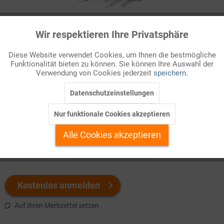
Infografik Nr. 280230
Wir respektieren Ihre Privatsphäre
Aktiv
Funktionale
Wenn Arbeitnehmer so krank werden, dass sie nicht arbeiten
Diese Website verwendet Cookies, um Ihnen die bestmögliche
können, sind psychische Belastungen immer häufiger die
Funktionalität bieten zu können. Sie können Ihre Auswahl der
Inaktiv
Marketing
Ursache dafür. Die Auslöser
psychischer Störungen
wie
Verwendung von Cookies jederzeit
speichern.
Depressionen, neuroti ...
Datenschutzeinstellungen
Inaktiv
Tracking
Welchen Download brauchen Sie?
Nur funktionale Cookies akzeptieren
Inaktiv
Personalisierung
Alle Cookies akzeptieren
color
s/w-Version
Inaktiv
Service
Kostenlos anmelden
Auf Ihren Merkzettel setzen