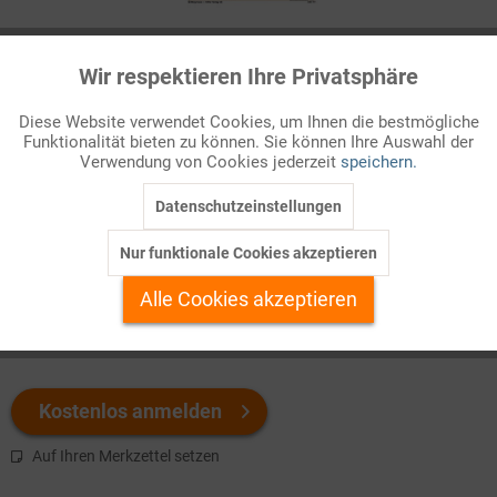
Infografik Nr. 342117
Wir respektieren Ihre Privatsphäre
Aktiv
Funktionale
Erdöl ist immer noch ein wichtiger Bestandteil im deutschen
Diese Website verwendet Cookies, um Ihnen die bestmögliche
Energiemix. Aber es muss aus dem Ausland eingeführt werden.
Funktionalität bieten zu können. Sie können Ihre Auswahl der
Inaktiv
Marketing
Wie viel importiert Deutschland jährlich? Und wie teuer sind
Verwendung von Cookies jederzeit
speichern.
diese Einfuhren?
Datenschutzeinstellungen
Inaktiv
Tracking
Welchen Download brauchen Sie?
Nur funktionale Cookies akzeptieren
Inaktiv
Personalisierung
Alle Cookies akzeptieren
color
s/w-Version
Inaktiv
Service
Kostenlos anmelden
Auf Ihren Merkzettel setzen