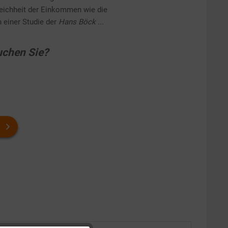
eichheit der Einkommen wie die
einer Studie der
Hans Böck ...
chen Sie?