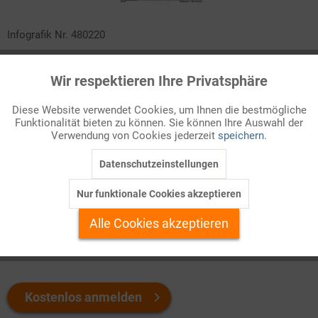
Infografik Nr. 480220
Deutsche Unternehmen haben in den letzten Jahrzehnten
Wir respektieren Ihre Privatsphäre
Aktiv
zunehmend im Ausland investiert, und zwar meist in Ländern,
Funktionale
mit denen schon enge Handelsbeziehungen bestehen. An einer
Diese Website verwendet Cookies, um Ihnen die bestmögliche
Weltkarte ist ablesbar, wie sich die deutschen
Funktionalität bieten zu können. Sie können Ihre Auswahl der
Inaktiv
Marketing
Direktinvestitionen auf die wichtigsten Partnerländer – allen
Verwendung von Cookies jederzeit
speichern.
voran die EU-Nachbarn, die USA und China – verteilen.
Datenschutzeinstellungen
Inaktiv
Tracking
Welchen Download brauchen Sie?
Nur funktionale Cookies akzeptieren
Inaktiv
Personalisierung
Alle Cookies akzeptieren
color
s/w-Version
Inaktiv
Service
Kostenlos anmelden