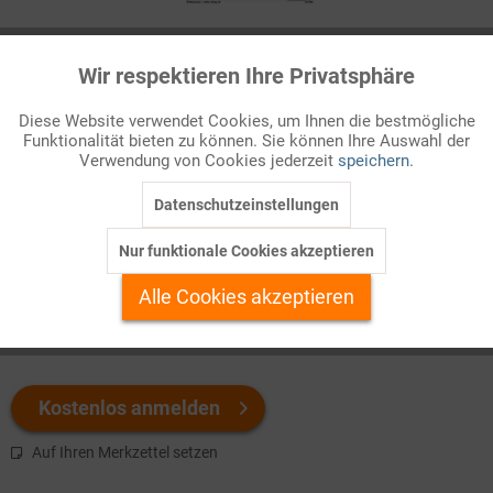
Infografik Nr. 240032
Wir respektieren Ihre Privatsphäre
Aktiv
Funktionale
Die Arbeitszeiten der Beschäftigten sind meist durch Tarif- und
Diese Website verwendet Cookies, um Ihnen die bestmögliche
Arbeitsverträge vorgegeben. Aber davon gehen Krankheits- und
Funktionalität bieten zu können. Sie können Ihre Auswahl der
Inaktiv
Marketing
Urlaubszeiten ab, Überstunden kommen hinzu. Wie viele
Verwendung von Cookies jederzeit
speichern.
Arbeitsstunden werden im Durchschnitt tatsächlich geleistet?
Datenschutzeinstellungen
Inaktiv
Tracking
Welchen Download brauchen Sie?
Nur funktionale Cookies akzeptieren
Inaktiv
Personalisierung
Alle Cookies akzeptieren
color
s/w-Version
Inaktiv
Service
Kostenlos anmelden
Auf Ihren Merkzettel setzen