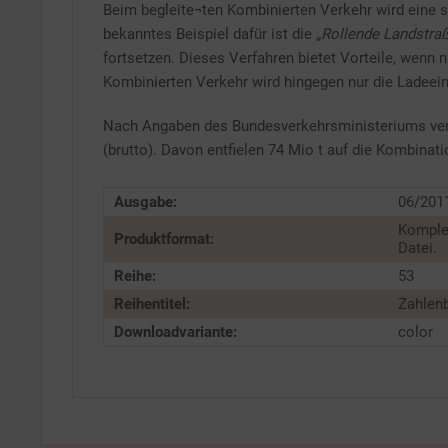
Beim begleite¬ten Kombinierten Verkehr wird eine se
bekanntes Beispiel dafür ist die
„Rollende Landstra
fortsetzen. Dieses Verfahren bietet Vorteile, wenn
Kombinierten Verkehr wird hingegen nur die Ladeei
Nach Angaben des Bundesverkehrsministeriums ver
(brutto). Davon entfielen 74 Mio t auf die Kombina
Ausgabe:
06/201
Komple
Produktformat:
Datei.
Reihe:
53
Reihentitel:
Zahlenb
Downloadvariante:
color