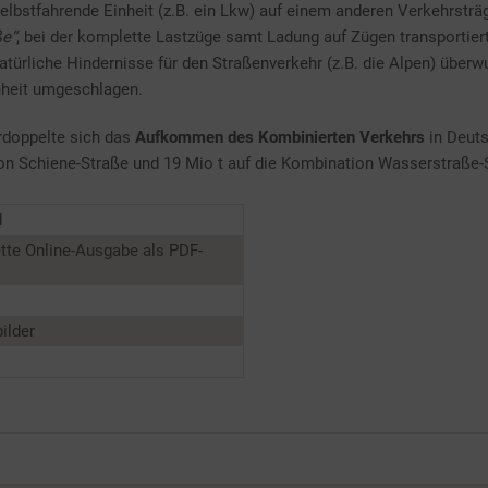
lbstfahrende Einheit (z.B. ein Lkw) auf einem anderen Verkehrsträge
ße“
, bei der komplette Lastzüge samt Ladung auf Zügen transportier
 natürliche Hindernisse für den Straßenverkehr (z.B. die Alpen) üb
nheit umgeschlagen.
doppelte sich das
Aufkommen des Kombinierten Verkehrs
in Deuts
tion Schiene-Straße und 19 Mio t auf die Kombination Wasserstraße-
1
tte Online-Ausgabe als PDF-
ilder