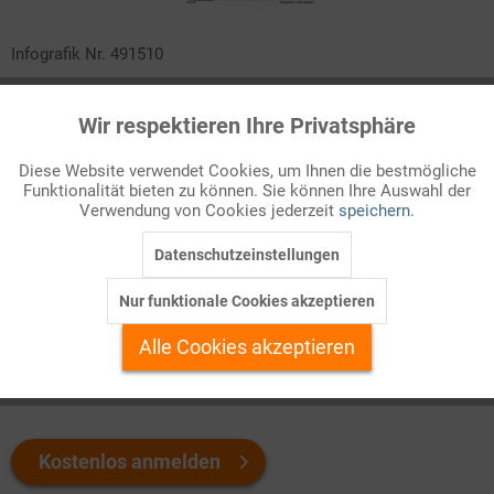
Infografik Nr. 491510
Das Volkseinkommen setzt sich zusammen aus den
Wir respektieren Ihre Privatsphäre
Aktiv
Arbeitnehmerentgelten einerseits und den Unternehmens- und
Funktionale
Vermögenseinkommen andererseits. Die sogenannte
Diese Website verwendet Cookies, um Ihnen die bestmögliche
Lohnquote verrät, wie viel Jahr für Jahr auf den Faktor Arbeit
Funktionalität bieten zu können. Sie können Ihre Auswahl der
Inaktiv
Marketing
entfällt. Im ZAHLENBILD lässt sich die Aufteilung des
Verwendung von Cookies jederzeit
speichern.
Volkseinkommens bis zurück ins Jahr 1970 verfolgen!
Datenschutzeinstellungen
Inaktiv
Tracking
Welchen Download brauchen Sie?
Nur funktionale Cookies akzeptieren
Inaktiv
Personalisierung
Alle Cookies akzeptieren
color
s/w-Version
Inaktiv
Service
Kostenlos anmelden