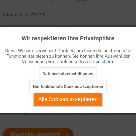
Infografik Nr. 737195
Wenn ein europaweit tätiges Großunternehmen über
Arbeitsplatzverlagerungen, Stilllegungen oder
Wir respektieren Ihre Privatsphäre
Aktiv
Funktionale
Massenentlassungen entscheidet, sind oft die Beschäftigten in
mehreren Ländern betroffen. Die EU-Richtlinie über Europäische
Diese Website verwendet Cookies, um Ihnen die bestmögliche
Funktionalität bieten zu können. Sie können Ihre Auswahl der
Inaktiv
Betriebsräte gibt ihnen das Recht, über solche
Marketing
Verwendung von Cookies jederzeit
speichern.
länderübergreifenden Angelegenheiten unterrichtet und dazu
angehört zu werden. Mehr dazu in diesem ZAHLENBILD!
Datenschutzeinstellungen
Inaktiv
Tracking
Nur funktionale Cookies akzeptieren
Welchen Download brauchen Sie?
Inaktiv
Personalisierung
Alle Cookies akzeptieren
color
s/w-Version
Inaktiv
Service
Kostenlos anmelden